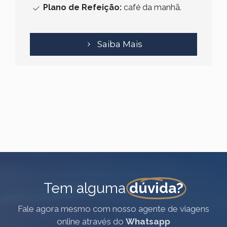
Plano de Refeição:
café da manhã.
Saiba Mais
Tem alguma
dúvida?
Fale agora mesmo com nosso agente de viagens
online através do
Whatsapp