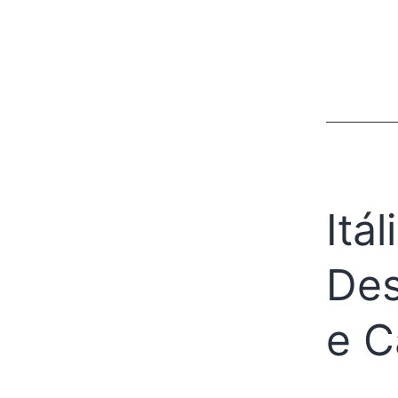
Itá
Des
e C